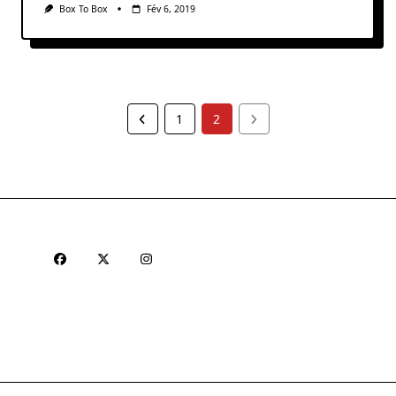
Box To Box
Fév 6, 2019
1
2