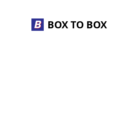
Skip
to
content
BOX TO BOX