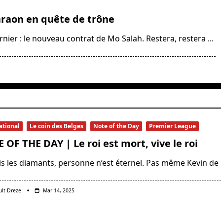
raon en quête de trône
rnier : le nouveau contrat de Mo Salah. Restera, restera
...
ational
Le coin des Belges
Note of the Day
Premier League
 OF THE DAY | Le roi est mort, vive le roi
s les diamants, personne n’est éternel. Pas même Kevin de 
ult Dreze
Mar 14, 2025