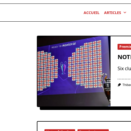
ACCUEIL
ARTICLES
Premi
NOTE
Six c
Thiba