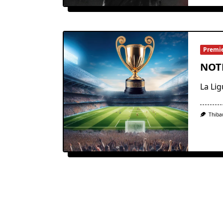
Premi
NOTE
La Li
Thiba