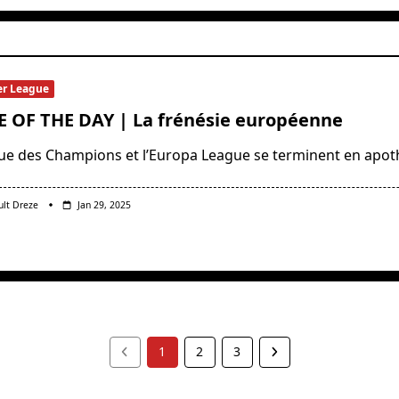
er League
 OF THE DAY | La frénésie européenne
gue des Champions et l’Europa League se terminent en apot
ult Dreze
Jan 29, 2025
1
2
3