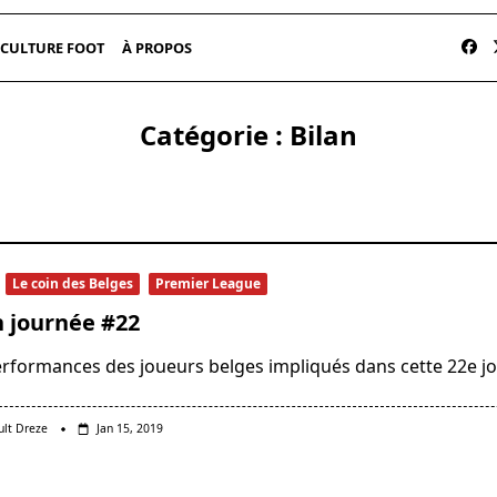
CULTURE FOOT
À PROPOS
Catégorie :
Bilan
Le coin des Belges
Premier League
n journée #22
erformances des joueurs belges impliqués dans cette 22e j
ult Dreze
Jan 15, 2019