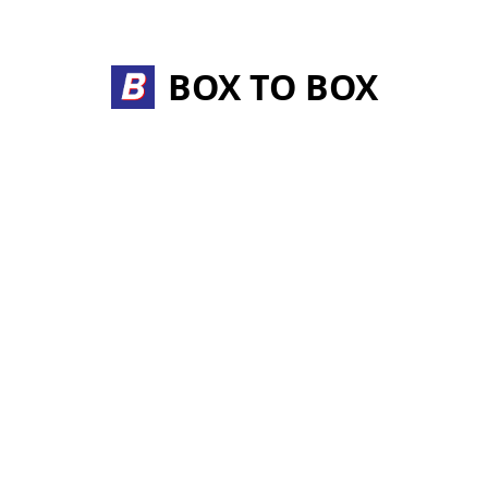
Skip
to
content
BOX TO BOX