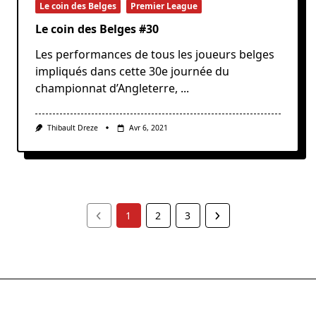
Le coin des Belges
Premier League
Le coin des Belges #30
Les performances de tous les joueurs belges
impliqués dans cette 30e journée du
championnat d’Angleterre,
...
Thibault Dreze
Avr 6, 2021
1
2
3