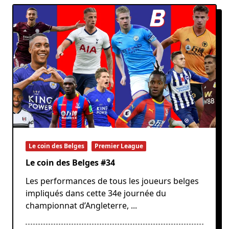
Le coin des Belges
Premier League
Le coin des Belges #34
Les performances de tous les joueurs belges
impliqués dans cette 34e journée du
championnat d’Angleterre,
...