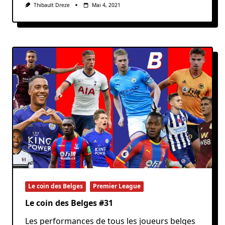
Thibault Dreze
Mai 4, 2021
Le coin des Belges
Premier League
Le coin des Belges #31
Les performances de tous les joueurs belges