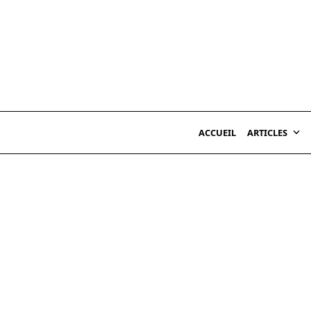
Skip
to
content
ACCUEIL
ARTICLES