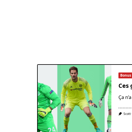
Bonus
Ces 
Ça n’a
Scott