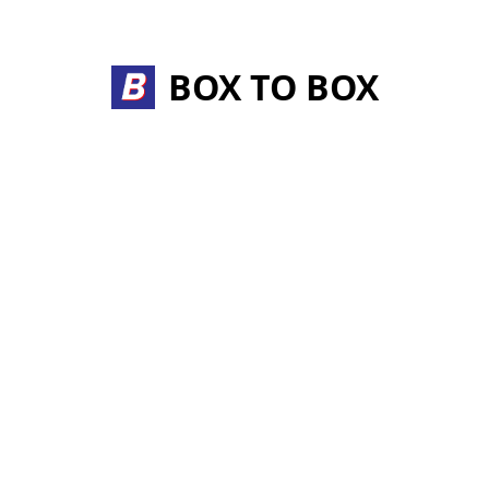
Skip
to
content
BOX TO BOX