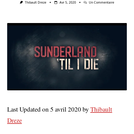
Sur
Thibault Dreze
Avr 5, 2020
Un Commentaire
Sunderland
‘Til
I
Die
Saison
2:
L’essentiel
En
Enfer
Est
De
Survivre
Last Updated on 5 avril 2020 by
Thibault
Dreze