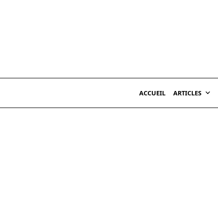
Skip
to
content
ACCUEIL
ARTICLES