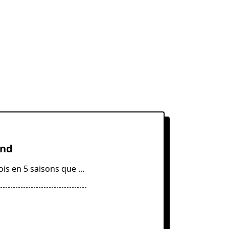
und
ois en 5 saisons que
...