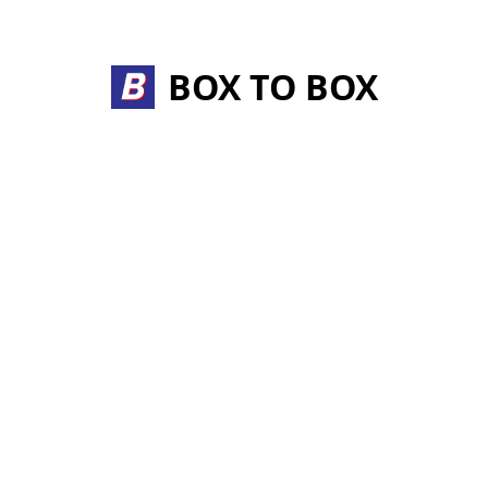
Skip
to
content
BOX TO BOX