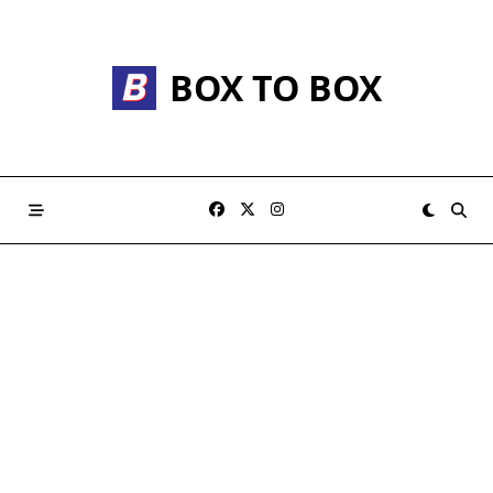
Skip
to
content
BOX TO BOX