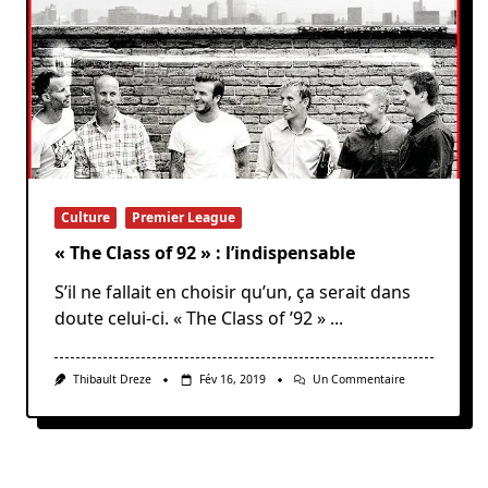
Culture
Premier League
« The Class of 92 » : l’indispensable
S’il ne fallait en choisir qu’un, ça serait dans
doute celui-ci. « The Class of ’92 »
...
Sur
Thibault Dreze
Fév 16, 2019
Un Commentaire
« The
Class
Of
92 »
:
L’indispensable