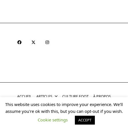
ACCUEIL
ARTICLES
CULTURE FOOT
À PROPOS
This website uses cookies to improve your experience. We'll
Copyright © 2026
Yuki Halo Blog Theme
Designed By
assume you're ok with this, but you can opt-out if you wish.
WP Moose
Cookie settings
ACCEPT