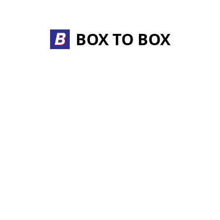
Skip
to
content
BOX TO BOX