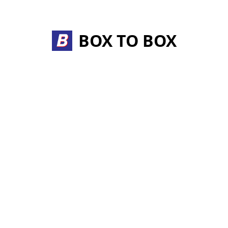
Skip
to
content
BOX TO BOX