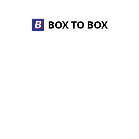
Skip
to
content
BOX TO BOX