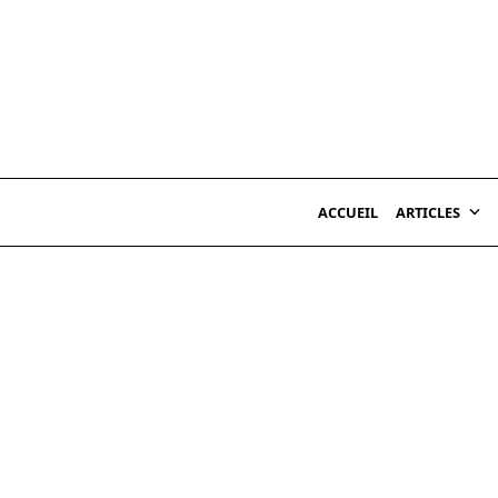
Skip
to
content
ACCUEIL
ARTICLES