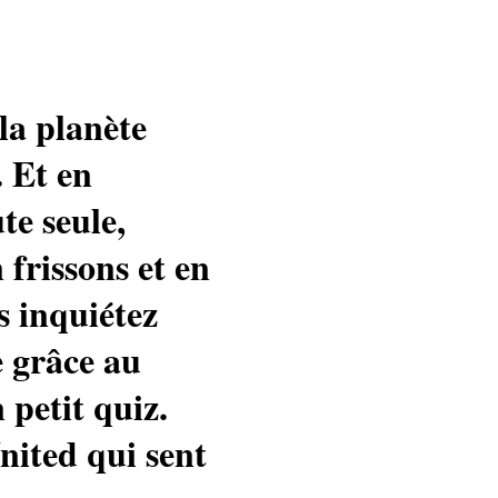
la planète
. Et en
te seule,
 frissons et en
s inquiétez
 grâce au
petit quiz.
ited qui sent