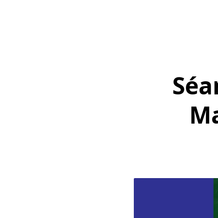
Séa
Ma