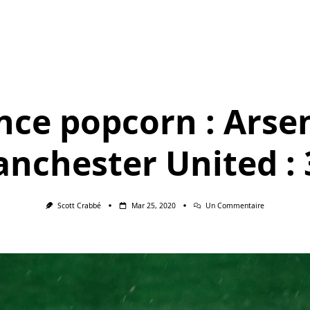
nce popcorn : Arsen
nchester United : 
Sur
Scott Crabbé
Mar 25, 2020
Un Commentaire
Séance
Popcorn
:
Arsenal
–
Manchester
United
:
3-
2