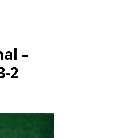
al –
3-2