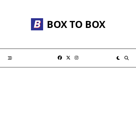
Skip
to
content
BOX TO BOX