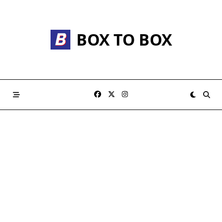
Skip
to
content
BOX TO BOX