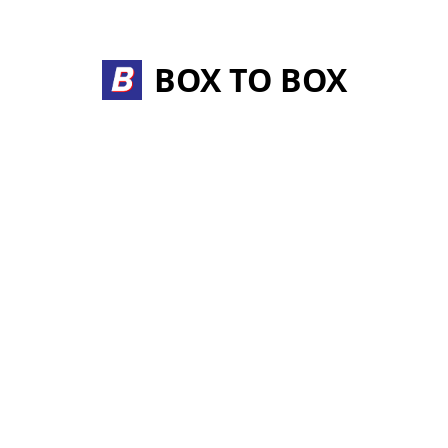
Skip
to
content
BOX TO BOX