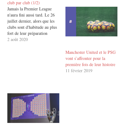
club par club (1/2)
Jamais la Premier League
n'aura fini aussi tard. Le 26
juillet dernier, alors que les
clubs sont d'habitude au plus
fort de leur préparation
estivale, le championnat
2 août 2020
rendait seulement ses derniers
verdicts. Le pire a été évité :
Manchester United et le PSG
la saison est finalement allée à
vont s’affronter pour la
son terme. Il est donc enfin…
première fois de leur histoire
11 février 2019