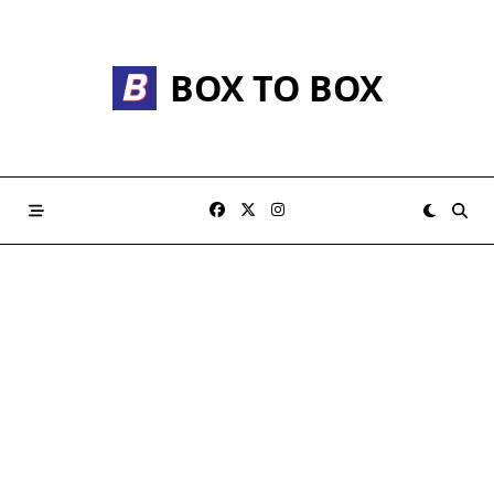
Skip
to
content
BOX TO BOX