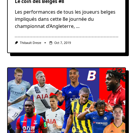
Le coin des Belges #8
Les performances de tous les joueurs belges
impliqués dans cette 8e journée du
championnat d’Angleterre,
...
Thibault Dreze
Oct 7, 2019