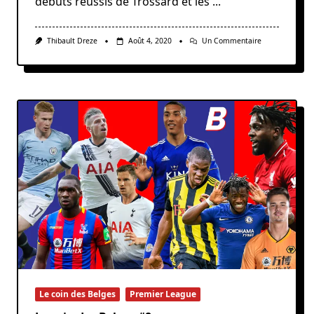
débuts réussis de Trossard et les
...
Sur
Thibault Dreze
Août 4, 2020
Un Commentaire
Les
Performances
Des
Joueurs
Belges
Cette
Saison
Le coin des Belges
Premier League