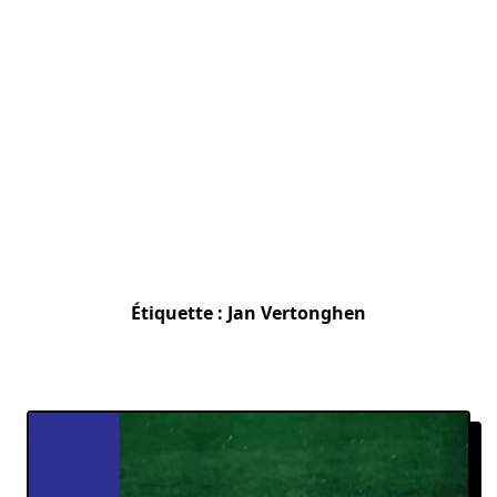
Étiquette :
Jan Vertonghen