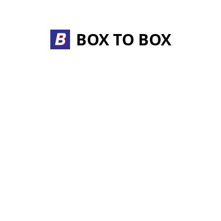
Skip
to
content
BOX TO BOX