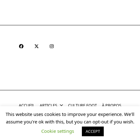
ACCUEIL
ARTICLES
CULTURE FOOT
À PROPOS
This website uses cookies to improve your experience. We'll
Copyright © 2026
Yuki Halo Blog Theme
Designed By
assume you're ok with this, but you can opt-out if you wish.
WP Moose
Cookie settings
ACCEPT