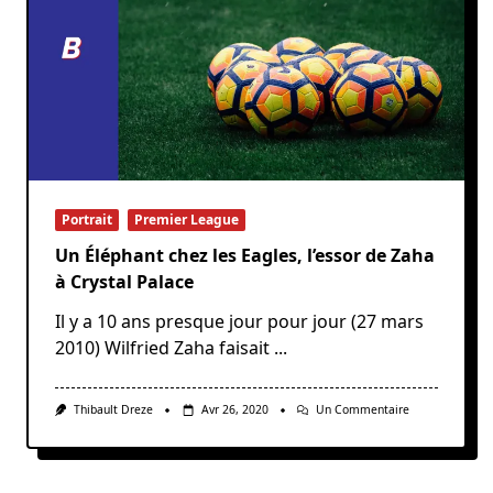
Portrait
Premier League
Un Éléphant chez les Eagles, l’essor de Zaha
à Crystal Palace
Il y a 10 ans presque jour pour jour (27 mars
2010) Wilfried Zaha faisait
...
Sur
Thibault Dreze
Avr 26, 2020
Un Commentaire
Un
Éléphant
Chez
Les
Eagles,