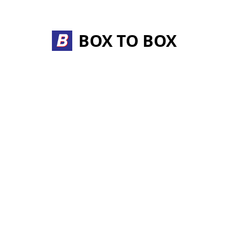
Skip
to
content
BOX TO BOX