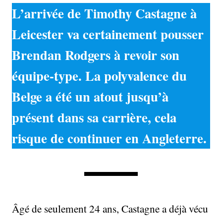
L’arrivée de Timothy Castagne à
Leicester va certainement pousser
Brendan Rodgers à revoir son
équipe-type. La polyvalence du
Belge a été un atout jusqu’à
présent dans sa carrière, cela
risque de continuer en Angleterre.
Âgé de seulement 24 ans, Castagne a déjà vécu