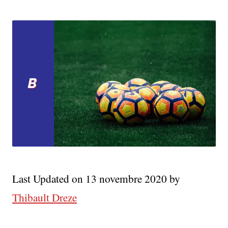
Castagne,
Leicester
Va
Passer
L’arme
À
Gauche
Last Updated on 13 novembre 2020 by
Thibault Dreze