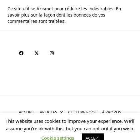
Ce site utilise Akismet pour réduire les indésirables.
En
savoir plus sur la façon dont les données de vos
commentaires sont traitées
.
ACCUEIL
ARTICLES
CULTURE FOOT
À PROPOS
This website uses cookies to improve your experience. We'll
Copyright © 2026
Yuki Halo Blog Theme
Designed By
assume you're ok with this, but you can opt-out if you wish.
WP Moose
Cookie settings
ACCEPT