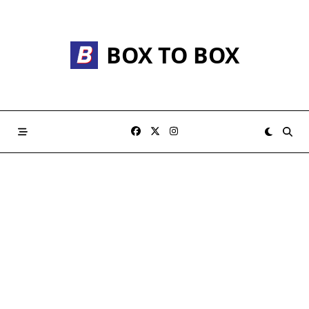
Skip
to
content
BOX TO BOX