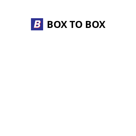
Skip
to
content
BOX TO BOX