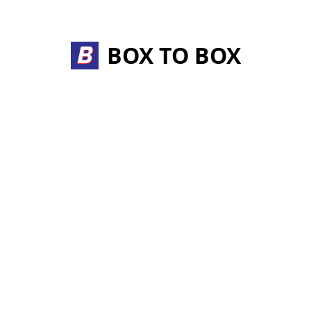
Skip
to
content
BOX TO BOX