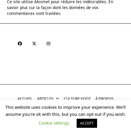
Ce site utilise Akismet pour réduire les indésirables.
En
savoir plus sur la façon dont les données de vos
commentaires sont traitées
.
ACCUEIL
ARTICLES
CULTURE FOOT
À PROPOS
This website uses cookies to improve your experience. We'll
Copyright © 2026
Yuki Halo Blog Theme
Designed By
assume you're ok with this, but you can opt-out if you wish.
WP Moose
Cookie settings
ACCEPT