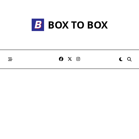
Skip
to
content
BOX TO BOX