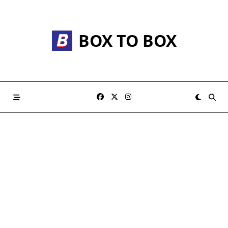
Skip
to
content
BOX TO BOX