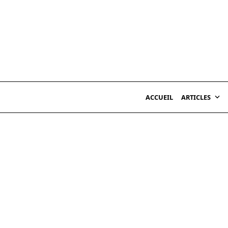
Skip
to
content
ACCUEIL
ARTICLES