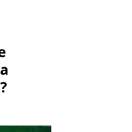
e
va
?