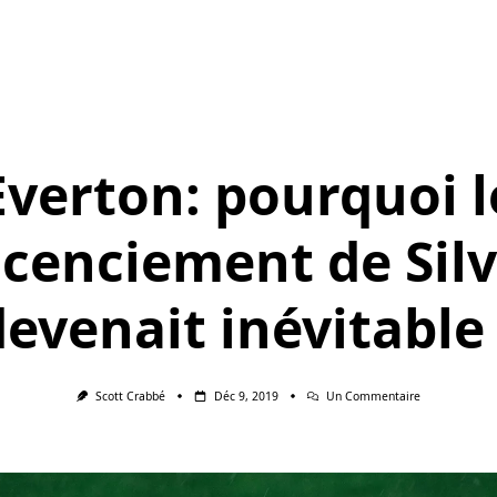
Everton: pourquoi l
icenciement de Sil
devenait inévitable 
Sur
Scott Crabbé
Déc 9, 2019
Un Commentaire
Everton:
Pourquoi
Le
Licenciement
De
Silva