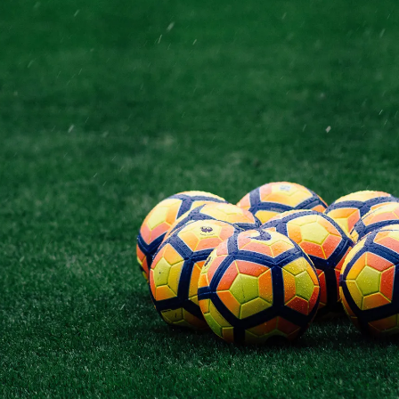
Devenait
Inévitable
?