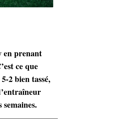
y en prenant
C’est ce que
5-2 bien tassé,
 d’entraîneur
s semaines.