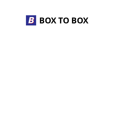
Skip
to
content
BOX TO BOX