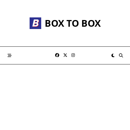
Skip
to
content
BOX TO BOX