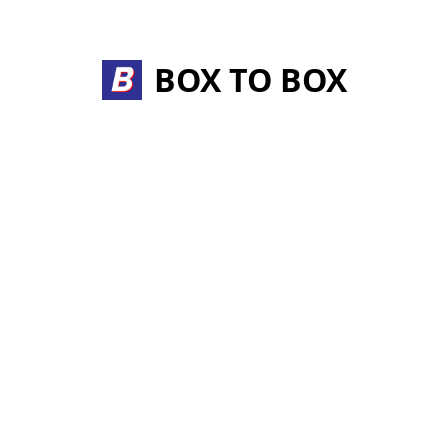
Skip
to
content
BOX TO BOX