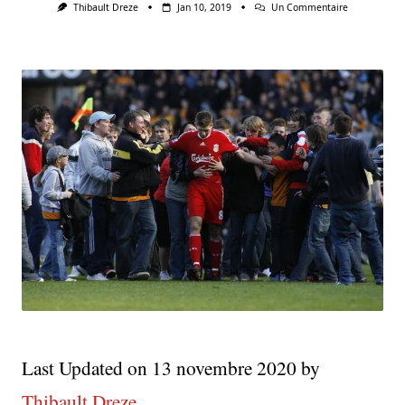
Sur
Thibault Dreze
Jan 10, 2019
Un Commentaire
Pourquoi
La
Premier
League
Est
Le
Plus
Beau
Championna
Du
Monde
?
Last Updated on 13 novembre 2020 by
Thibault Dreze