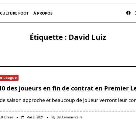
CULTURE FOOT
À PROPOS
Étiquette :
David Luiz
er League
10 des joueurs en fin de contrat en Premier L
n de saison approche et beaucoup de joueur verront leur con
Sur
ult Dreze
Mai 8, 2021
Un Commentaire
Top
10
Des
Joueurs