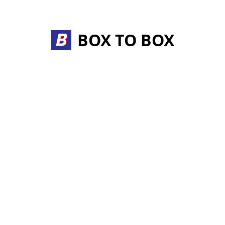
Skip
to
content
BOX TO BOX