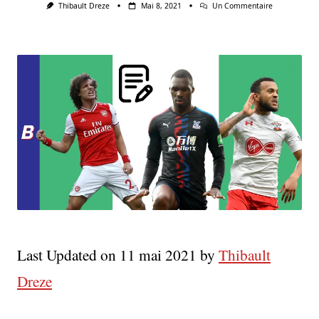
Sur
Thibault Dreze
Mai 8, 2021
Un Commentaire
Top
10
Des
Joueurs
En
Fin
De
Contrat
En
Premier
League
(partie
1)
Last Updated on 11 mai 2021 by
Thibault
Dreze