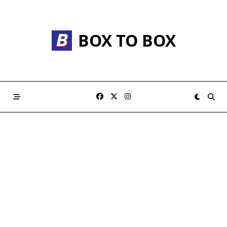
Skip
to
content
BOX TO BOX