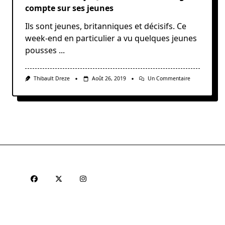
compte sur ses jeunes
Ils sont jeunes, britanniques et décisifs. Ce
week-end en particulier a vu quelques jeunes
pousses
...
Sur
Thibault Dreze
Août 26, 2019
Un Commentaire
Note
Of
The
Day:
Quand
La
Premier
League
Compte
Sur
Ses
Jeunes