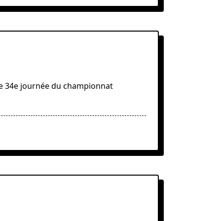
te 34e journée du championnat