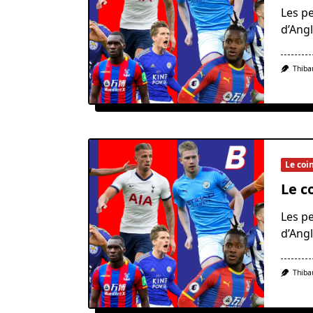
Les p
d’Angl
Thiba
Le coi
Le c
Les p
d’Angl
Thiba