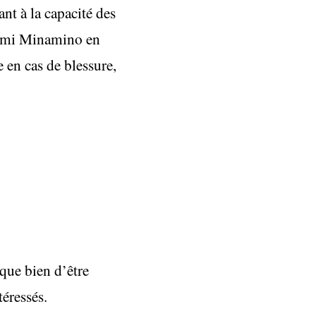
nt à la capacité des
akumi Minamino en
 en cas de blessure,
sque bien d’être
téressés.