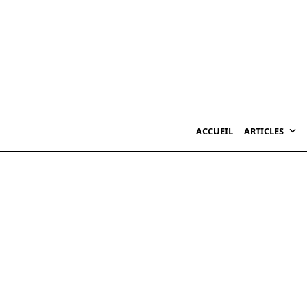
Skip
to
content
ACCUEIL
ARTICLES