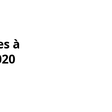
es à
020