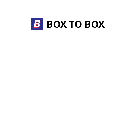
Skip
to
content
BOX TO BOX