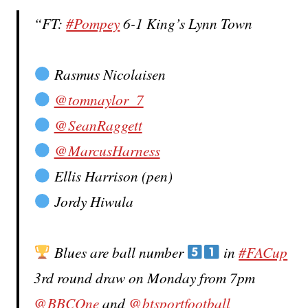
FT:
#Pompey
6-1 King’s Lynn Town
Rasmus Nicolaisen
@tomnaylor_7
@SeanRaggett
@MarcusHarness
Ellis Harrison (pen)
Jordy Hiwula
Blues are ball number
in
#FACup
3rd round draw on Monday from 7pm
@BBCOne
and
@btsportfootball