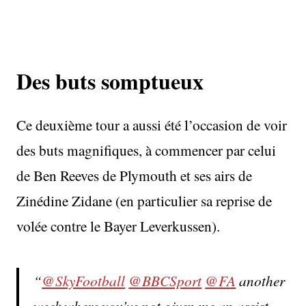
Des buts somptueux
Ce deuxième tour a aussi été l’occasion de voir
des buts magnifiques, à commencer par celui
de Ben Reeves de Plymouth et ses airs de
Zinédine Zidane (en particulier sa reprise de
volée contre le Bayer Leverkussen).
@SkyFootball
@BBCSport
@FA
another
week where you’ve not given me an assist