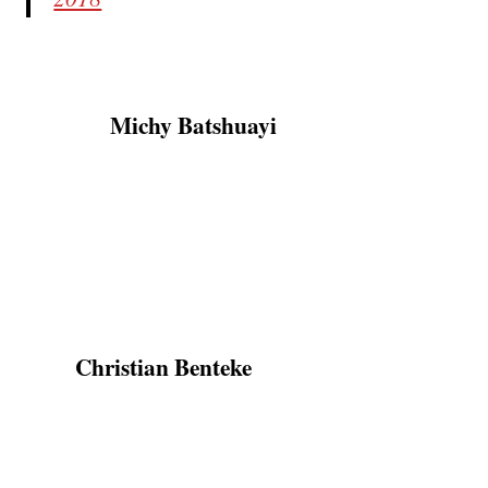
Côté belges, on notera la demi-saison en demi-
Michy Batshuayi
teinte de
. Arrivé cet hiver en
provenance de Valence où le soleil espagnol ne
lui avait pas vraiment réussi, il avait enflammé
tout le monde pour ses débuts avant de rentrer
petit à petit dans le rang. Le joueur de Chelsea
a tout de même marqué 5 buts en 9 matches.
Christian
Benteke
Pour
(1 but, 1 assist) c’était
une saison pourrie par les blessures, il a
cependant enchaîné deux trois titularisations
en fin de saison. Preuve que le Liégeois a