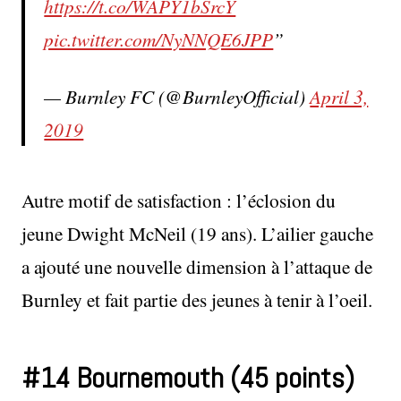
https://t.co/WAPY1bSrcY
pic.twitter.com/NyNNQE6JPP
— Burnley FC (@BurnleyOfficial)
April 3,
2019
Autre motif de satisfaction : l’éclosion du
jeune Dwight McNeil (19 ans). L’ailier gauche
a ajouté une nouvelle dimension à l’attaque de
Burnley et fait partie des jeunes à tenir à l’oeil.
#14 Bournemouth (45 points)