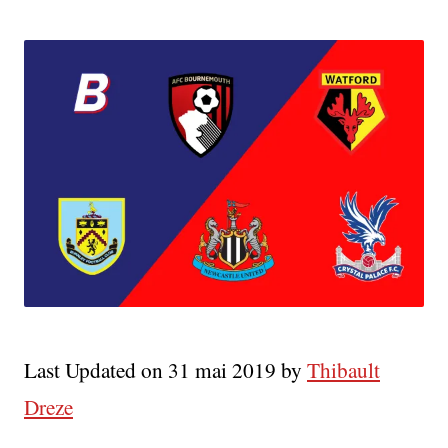
League
18-
19
:
Le
Bilan
(15e
Au
11e)
Last Updated on 31 mai 2019 by
Thibault
Dreze