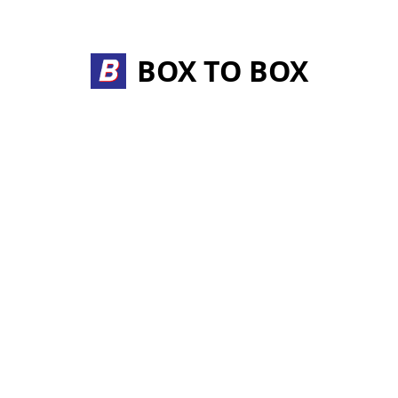
Skip
to
content
BOX TO BOX