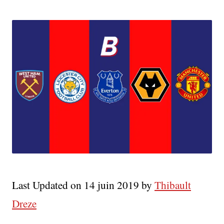
League
18-
19
:
Le
Bilan
(10e
Au
6e)
Last Updated on 14 juin 2019 by
Thibault
Dreze