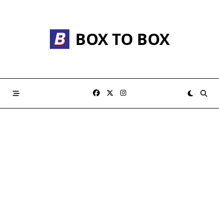
Skip
to
content
BOX TO BOX