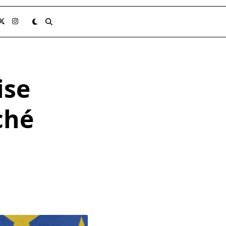
ise
ché