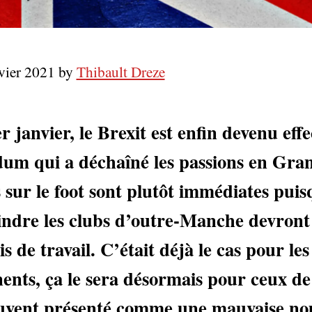
nvier 2021 by
Thibault Dreze
 janvier, le Brexit est enfin devenu effe
dum qui a déchaîné les passions en Gra
 sur le foot sont plutôt immédiates puis
oindre les clubs d’outre-Manche devron
 de travail. C’était déjà le cas pour le
nents, ça le sera désormais pour ceux de
vent présenté comme une mauvaise nou