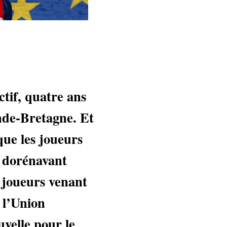
ctif, quatre ans
nde-Bretagne. Et
que les joueurs
t dorénavant
s joueurs venant
 l’Union
velle pour le