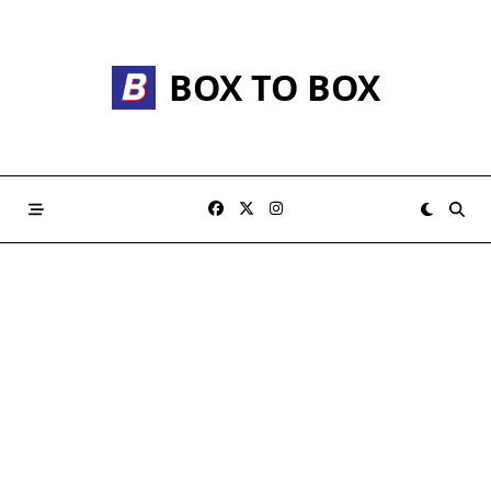
Skip
to
content
BOX TO BOX