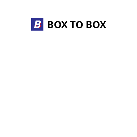
Skip
to
content
BOX TO BOX